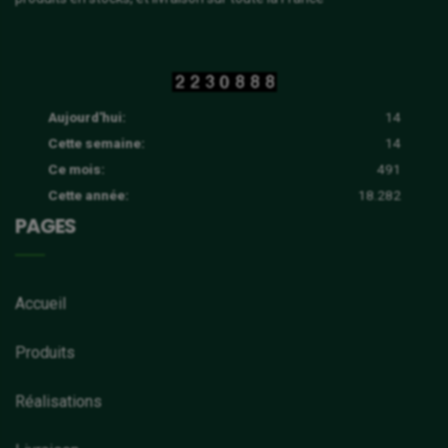
Aujourd'hui:
14
Cette semaine:
14
Ce mois:
491
Cette année:
18.282
PAGES
Accueil
Produits
Réalisations