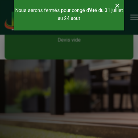
×
Nous serons fermés pour congé d'été du 31 juillet
au 24 aout
Devis vide
Devis vide