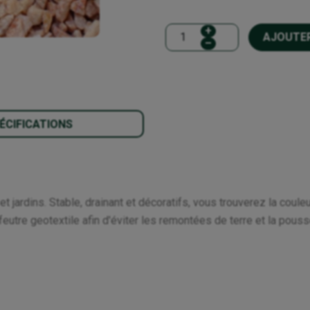
+
AJOUTER
–
ÉCIFICATIONS
 jardins. Stable, drainant et décoratifs, vous trouverez la coule
feutre geotextile afin d'éviter les remontées de terre et la pou