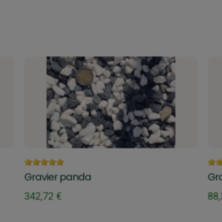
Gravier panda
Gra
342,72 €
88,