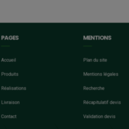
PAGES
MENTIONS
Accueil
Plan du site
Produits
Mentions légales
Réalisations
Recherche
Livraison
Récapitulatif devis
Contact
Validation devis