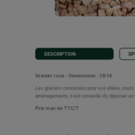
DESCRIPTION
SP
Gravier rose - Dimensions : 10/14
Les graviers concassés pour vos allées, cours et
aménagements, il est conseillé d'y déposer un 
Prix vrac en TTC/T