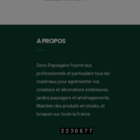
A PROPOS
Deco-Paysagère fournit aux
professionnels et particuliers tous les
matériaux pour agrémenter vos
créations et décorations extérieures,
jardins paysagers et aménagements.
Maintien des produits en stocks, et
livraison sur toute la France