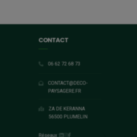
CONTACT
06 62 72 68 73
CONTACT@DECO-
PAYSAGERE.FR
ZA DE KERANNA
56500 PLUMELIN
Réseaux :