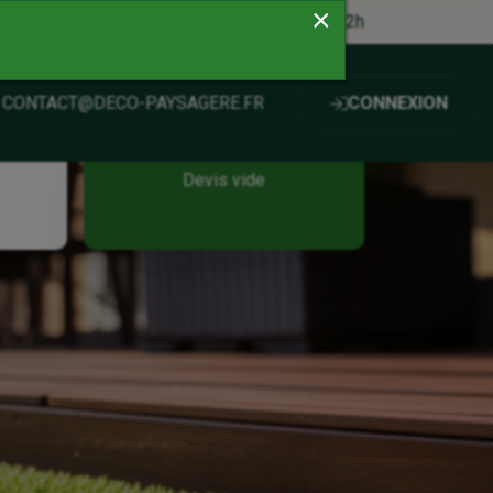
×
endredi : 9h - 12h / 14h - 18h
/ Samedi : 9h - 12h
CONTACT@DECO-PAYSAGERE.FR
CONNEXION
Devis vide