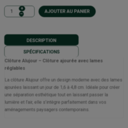
+
AJOUTER AU PANIER
–
DESCRIPTION
SPÉCIFICATIONS
Clôture Alujour – Clôture ajourée avec lames
réglables
La clôture Alujour offre un design moderne avec des lames
ajourées laissant un jour de 1,6 à 4,8 cm. Idéale pour créer
une séparation esthétique tout en laissant passer la
lumière et l’air, elle s’intègre parfaitement dans vos
aménagements paysagers contemporains.