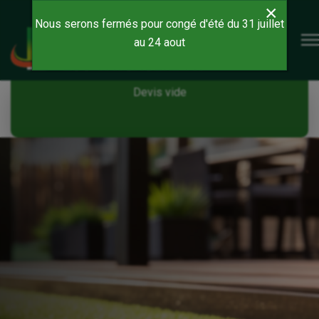
×
Nous serons fermés pour congé d'été du 31 juillet
au 24 aout
Devis vide
Devis vide