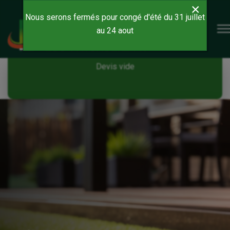
×
Nous serons fermés pour congé d'été du 31 juillet
au 24 aout
Devis vide
Devis vide