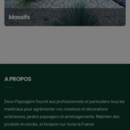
Massifs
A PROPOS
Deco-Paysagère fournit aux professionnels et particuliers tous les
matériaux pour agrémenter vos créations et décorations
extérieures, jardins paysagers et aménagements. Maintien des
produits en stocks, et livraison sur toute la France