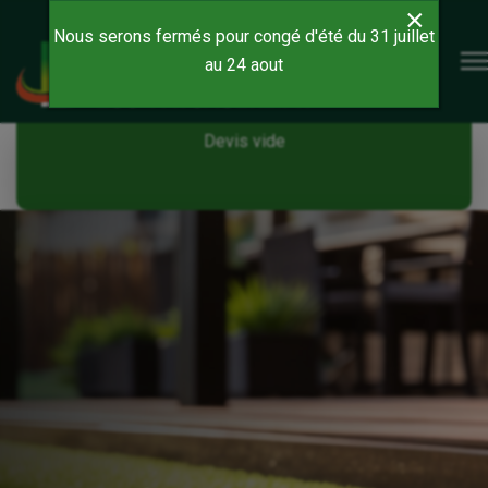
×
Nous serons fermés pour congé d'été du 31 juillet
au 24 aout
Devis vide
Devis vide