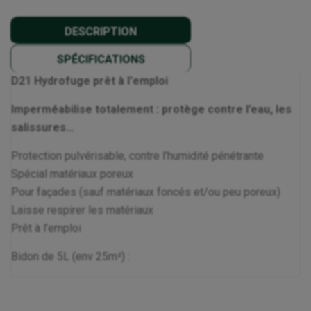
DESCRIPTION
SPÉCIFICATIONS
D21 Hydrofuge prêt à l'emploi
Imperméabilise totalement : protège contre l’eau, les
salissures…
Protection pulvérisable, contre l’humidité pénétrante
Spécial matériaux poreux
Pour façades (sauf matériaux foncés et/ou peu poreux)
Laisse respirer les matériaux
Prêt à l’emploi
Bidon de 5L (env 25m²) :