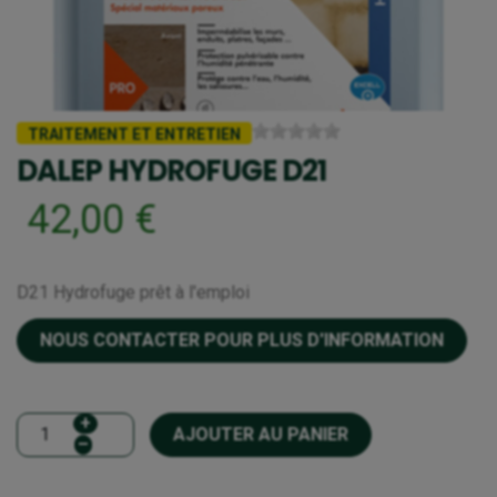
TRAITEMENT ET ENTRETIEN
DALEP HYDROFUGE D21
42,00 €
D21 Hydrofuge prêt à l'emploi
NOUS CONTACTER POUR PLUS D'INFORMATION
+
AJOUTER AU PANIER
–