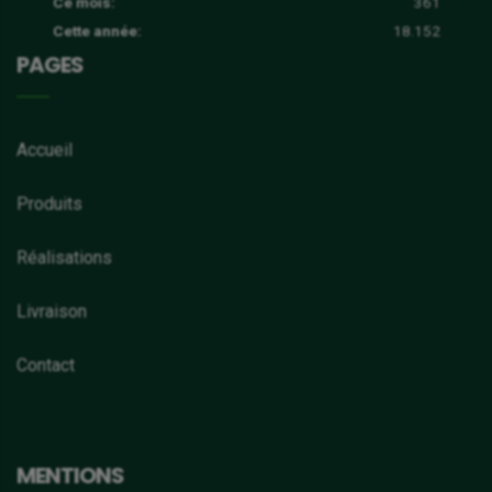
Ce mois:
361
Cette année:
18.152
PAGES
Accueil
Produits
Réalisations
Livraison
Contact
MENTIONS